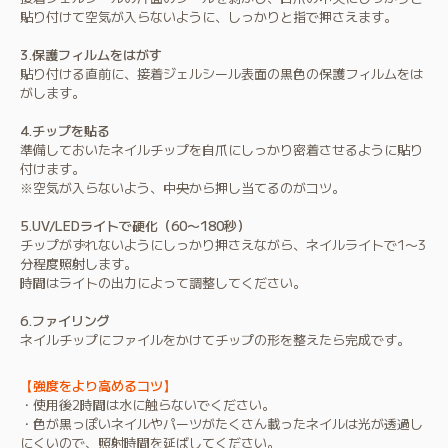
貼り付けて空気が入らないように、しっかりと指で押さえます。
3.保護フィルムをはがす
貼り付ける直前に、接着ジェルシール表面の
黒色の保護フィルム
をは
がします。
4.チップを貼る
準備しておいたネイルチップを自爪にしっかり密着させるように貼り
付けます。
※空気が入らないよう、中央から押し当てるのがコツ。
5.UV/LEDライトで硬化（60〜180秒）
チップがずれないようにしっかり押さえながら、ネイルライトで1〜3
分程度照射します。
時間はライトの出力によって調整してください。
6.ファイリング
ネイルチップにファイルをかけてチップの形を整えたら完成です。
【強度をより高めるコツ】
・使用後2時間は水に触らないでください。
・色が黒っぽいネイルやパーツがたくさん載ったネイルは光が透過し
にくいので、照射時間を延ばしてください。