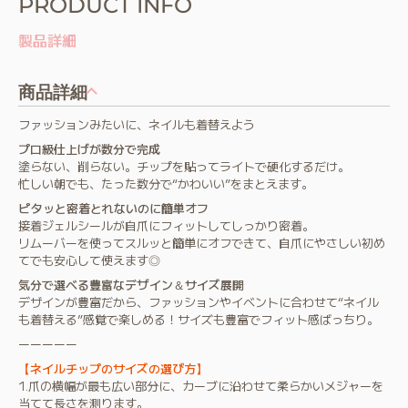
PRODUCT INFO
製品詳細
商品詳細
ファッションみたいに、ネイルも着替えよう
プロ級仕上げが数分で完成
塗らない、削らない。チップを貼ってライトで硬化するだけ。
忙しい朝でも、たった数分で“かわいい”をまとえます。
ピタッと密着とれないのに簡単オフ
接着ジェルシールが自爪にフィットしてしっかり密着。
リムーバーを使ってスルッと簡単にオフできて、自爪にやさしい初め
てでも安心して使えます◎
気分で選べる豊富なデザイン＆サイズ展開
デザインが豊富だから、ファッションやイベントに合わせて“ネイル
も着替える”感覚で楽しめる！サイズも豊富でフィット感ばっちり。
ーーーーー
【ネイルチップのサイズの選び方】
1.爪の横幅が最も広い部分に、カーブに沿わせて柔らかいメジャーを
当てて長さを測ります。