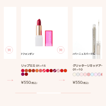
グ
グリッターリキッドアイシャドウ
キ
キレイアップマスカラ
01~10
リ
レ
01
02
03
04
ッ
イ
01
02
03
04
05
06
07
08
09
10
ク
ナ
ベ
ロ
タ
ア
シ
ク
ピ
ピ
さ
ス
オ
ピ
サ
サ
リ
イ
リ
ゼ
¥550
¥880
(税込)
(税込)
ー
ッ
ャ
リ
ン
ー
く
ピ
ー
ン
ン
ン
ア
ト
ー
ブ
リ
プ
ン
ス
ク
チ
ら
カ
ロ
グ
ラ
セ
ブ
ブ
ク
ラ
キ
マ
パ
タ
ロ
ス
ス
ス
ラ
レ
イ
ッ
ラ
ラ
ラ
ウ
ッ
ス
ー
ル
ゼ
パ
パ
パ
ス
ス
ズ
ト
ッ
ウ
レ
ン
ド
カ
ニ
ス
ス
ー
ー
ー
パ
パ
ス
ス
ク
ン
ッ