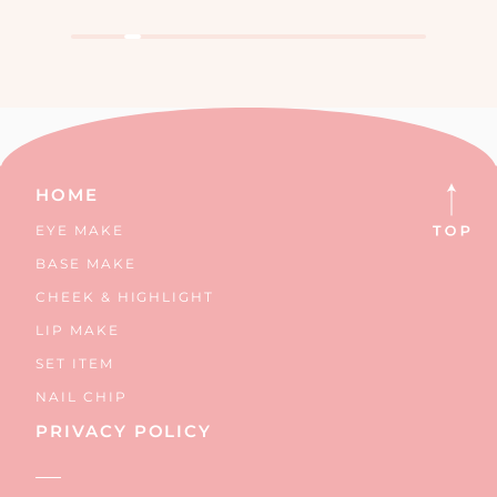
プ
グ
ラ
ス
リ
ラ
ラ
ピ
イ
レ
リ
イ
パ
ン
イ
ピ
ン
ア
ス
ッ
ト
ー
ト
ス
ク
ラ
ト
プ
パ
プ
ラ
ラ
ピ
パ
ー
ル
ピ
ピ
ス
ウ
ル
ス
ス
ダ
ー
HOME
EYE MAKE
BASE MAKE
CHEEK & HIGHLIGHT
LIP MAKE
SET ITEM
NAIL CHIP
PRIVACY POLICY