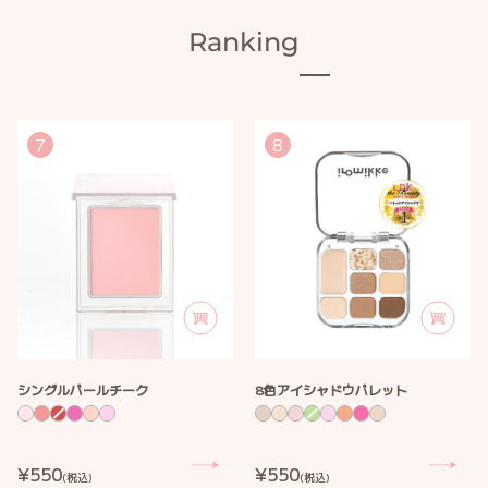
ア
ラ
ュ
パ
パ
ク
ク
ク
ー
ー
パ
パ
ト
イ
ス
ー
ー
ル
ル
ル
ク
ク
ー
ー
Ranking
シ
パ
ク
ク
ル
ル
ク
ク
ャ
ー
ル
ル
ル
ル
ド
ク
ウ
ル
01~10
フ
フィルタープレストパウダー
プ
プランピングリップ
ィ
ラ
01
02
03
01
02
03
04
ル
ン
ム
ア
ポ
ム
ロ
ホ
バ
タ
ピ
ー
イ
ー
ー
ー
ッ
ン
¥550
¥550
ー
ン
ン
リ
セ
ン
ズ
ト
パ
(税込)
(税込)